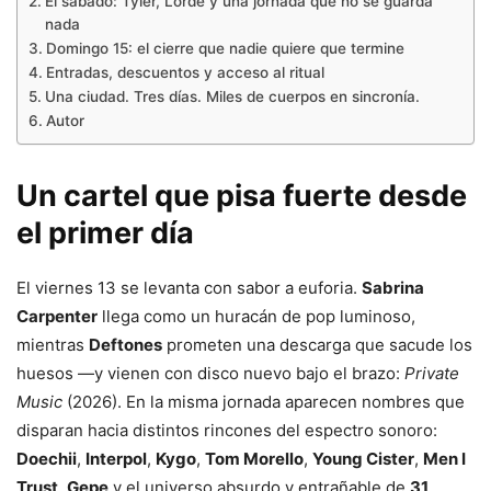
El sábado: Tyler, Lorde y una jornada que no se guarda
nada
Domingo 15: el cierre que nadie quiere que termine
Entradas, descuentos y acceso al ritual
Una ciudad. Tres días. Miles de cuerpos en sincronía.
Autor
Un cartel que pisa fuerte desde
el primer día
El viernes 13 se levanta con sabor a euforia.
Sabrina
Carpenter
llega como un huracán de pop luminoso,
mientras
Deftones
prometen una descarga que sacude los
huesos —y vienen con disco nuevo bajo el brazo:
Private
Music
(2026). En la misma jornada aparecen nombres que
disparan hacia distintos rincones del espectro sonoro:
Doechii
,
Interpol
,
Kygo
,
Tom Morello
,
Young Cister
,
Men I
Trust
,
Gepe
y el universo absurdo y entrañable de
31