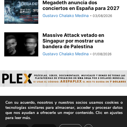
Megadeth anuncia dos
conciertos en España para 2027
Gustavo Chalako Medina
-
03/08/2026
Massive Attack vetado en
Singapur por mostrar una
bandera de Palestina
Gustavo Chalako Medina
-
01/08/2026
Con su acuerdo, nosotros y nuestros socios usamos cookies o
© ArepaVolatil.Com 2021-2025 - Hecho por humanos, no por
tecnologías similares para almacenar, acceder y procesar datos
IA. | Todos los derechos reservados.
que nos ayudan a ofrecerle un mejor contenido. Clic en ajustes
para leer más.