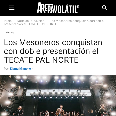
Inicio
Noticias
Música
Los Mesoneros conquistan con doble
presentación el TECATE PA’L NORTE
Música
Los Mesoneros conquistan
con doble presentación el
TECATE PA’L NORTE
Por
Diana Manero
-