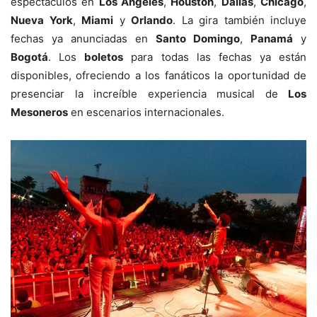
espectáculos en
Los Ángeles
,
Houston
,
Dallas
,
Chicago
,
Nueva York
,
Miami
y
Orlando
. La gira también incluye
fechas ya anunciadas en
Santo Domingo
,
Panamá
y
Bogotá
. Los
boletos
para todas las fechas ya están
disponibles, ofreciendo a los fanáticos la oportunidad de
presenciar la increíble experiencia musical de
Los
Mesoneros
en escenarios internacionales.