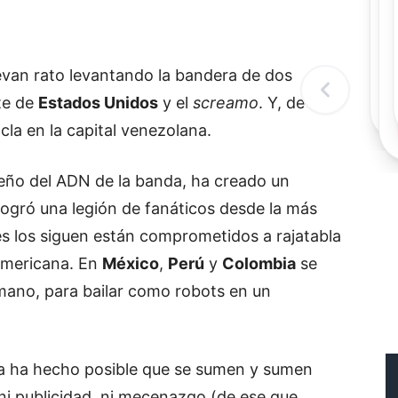
Rec
Re
"
c
evan rato levantando la bandera de dos
d
l
ste de
Estados Unidos
y el
screamo
. Y, de
t
la en la capital venezolana.
eño del ADN de la banda, ha creado un
logró una legión de fanáticos desde la más
s los siguen están comprometidos a rajatabla
americana. En
México
,
Perú
y
Colombia
se
mano, para bailar como robots en un
da ha hecho posible que se sumen y sumen
ni publicidad, ni mecenazgo (de ese que