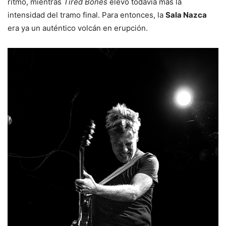
ritmo, mientras
Tired Bones
elevó todavía más la
intensidad del tramo final. Para entonces, la
Sala Nazca
era ya un auténtico volcán en erupción.