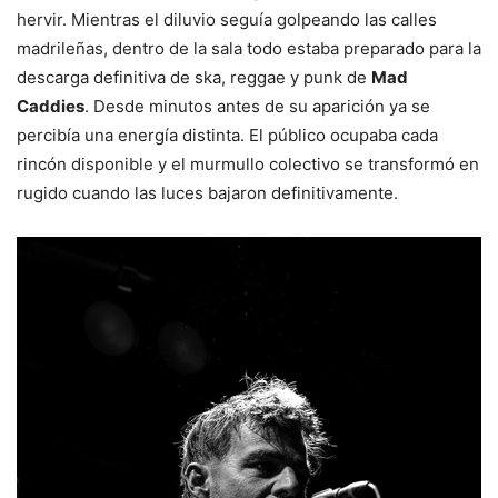
hervir. Mientras el diluvio seguía golpeando las calles
madrileñas, dentro de la sala todo estaba preparado para la
descarga definitiva de ska, reggae y punk de
Mad
Caddies
. Desde minutos antes de su aparición ya se
percibía una energía distinta. El público ocupaba cada
rincón disponible y el murmullo colectivo se transformó en
rugido cuando las luces bajaron definitivamente.