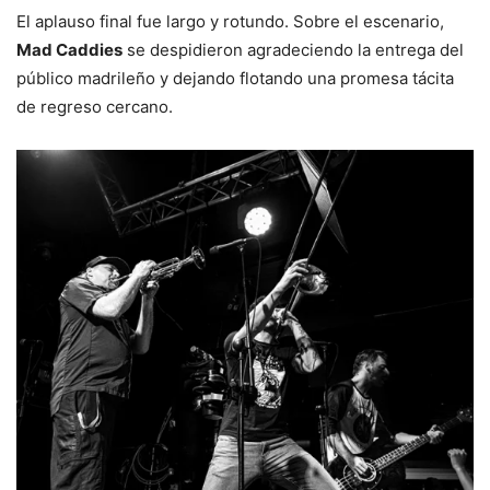
El aplauso final fue largo y rotundo. Sobre el escenario,
Mad Caddies
se despidieron agradeciendo la entrega del
público madrileño y dejando flotando una promesa tácita
de regreso cercano.