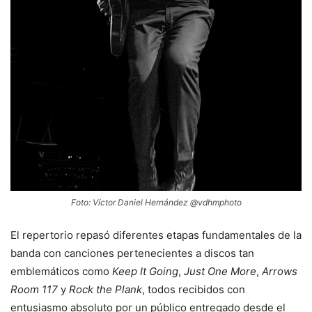
Foto: Víctor Daniel Hernández @vdhmphoto
El repertorio repasó diferentes etapas fundamentales de la
banda con canciones pertenecientes a discos tan
emblemáticos como
Keep It Going
,
Just One More
,
Arrows
Room 117
y
Rock the Plank
, todos recibidos con
entusiasmo absoluto por un público entregado desde el