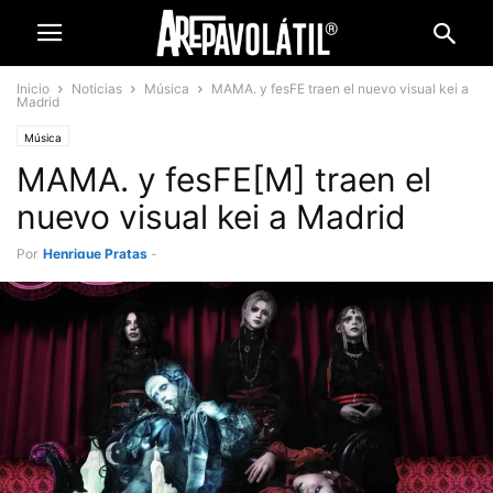
Inicio
Noticias
Música
MAMA. y fesFE traen el nuevo visual kei a
Madrid
Música
MAMA. y fesFE[M] traen el
nuevo visual kei a Madrid
Por
Henrique Pratas
-