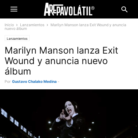
Inicio
Lanzamientos
Marilyn Manson lanza Exit Wound y anuncia
nuevo álbum
Lanzamientos
Marilyn Manson lanza Exit
Wound y anuncia nuevo
álbum
Por
Gustavo Chalako Medina
-