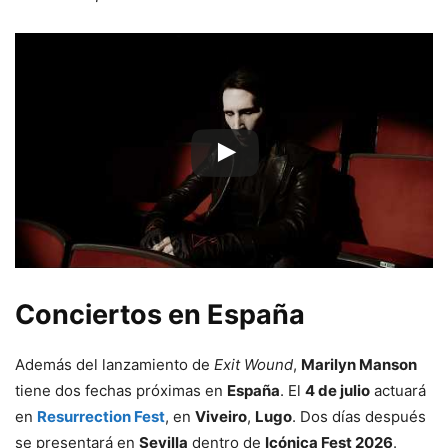
Conciertos en España
Además del lanzamiento de
Exit Wound
,
Marilyn Manson
tiene dos fechas próximas en
España
. El
4 de julio
actuará
en
Resurrection Fest
, en
Viveiro
,
Lugo
. Dos días después
se presentará en
Sevilla
dentro de
Icónica Fest 2026
.