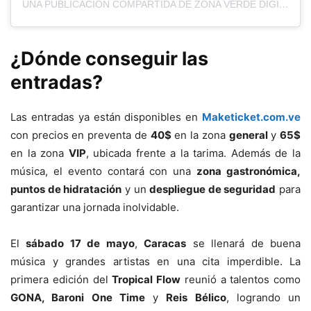
UNA PUBLICACIÓN COMPARTIDA DE ZONA VERDE DIGITAL CON BERENICE SULBARÁN (@ZONAVERDERADIO)
¿Dónde conseguir las
entradas?
Las entradas ya están disponibles en
Maketicket.com.ve
con precios en preventa de
40$
en la zona
general
y
65$
en la zona
VIP
, ubicada frente a la tarima. Además de la
música, el evento contará con una
zona gastronómica,
puntos de hidratación
y un
despliegue de seguridad
para
garantizar una jornada inolvidable.
El
sábado 17 de mayo
,
Caracas
se llenará de buena
música y grandes artistas en una cita imperdible. La
primera edición del
Tropical Flow
reunió a talentos como
GONA, Baroni One Time
y
Reis Bélico
, logrando un