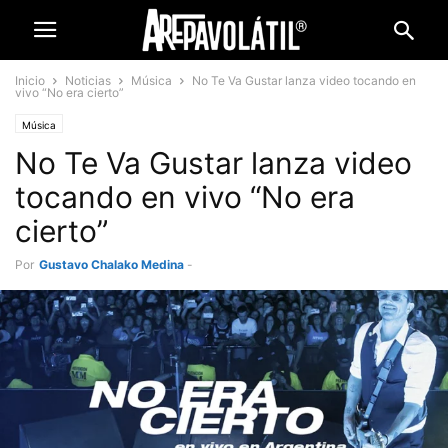
Inicio
Noticias
Música
No Te Va Gustar lanza video tocando en
vivo “No era cierto”
Música
No Te Va Gustar lanza video
tocando en vivo “No era
cierto”
Por
Gustavo Chalako Medina
-