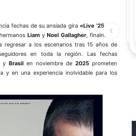
Rec
Re
"
c
ncia fechas de su ansiada gira
«Live ’25»
. La
d
l
s hermanos
Liam
y
Noel Gallagher
, finalmente
t
ra regresar a los escenarios tras 15 años de
eguidores en toda la región. Las fechas
y
Brasil
en noviembre de
2025
prometen
a y en una experiencia inolvidable para los