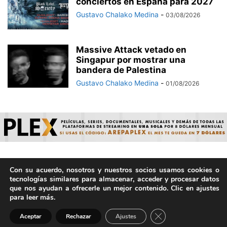
conciertos en España para 2027
Gustavo Chalako Medina
-
03/08/2026
Massive Attack vetado en
Singapur por mostrar una
bandera de Palestina
Gustavo Chalako Medina
-
01/08/2026
Con su acuerdo, nosotros y nuestros socios usamos cookies o
© ArepaVolatil.Com 2021-2025 - Hecho por humanos, no por
tecnologías similares para almacenar, acceder y procesar datos
IA. | Todos los derechos reservados.
que nos ayudan a ofrecerle un mejor contenido. Clic en ajustes
para leer más.
Cerrar el banner de 
Aceptar
Rechazar
Ajustes