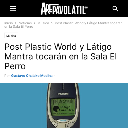
Inicio
Noticias
Música
Post Plastic World y Látigo Mantra tocarán
en la Sala El Perro
Música
Post Plastic World y Látigo
Mantra tocarán en la Sala El
Perro
Por
Gustavo Chalako Medina
-