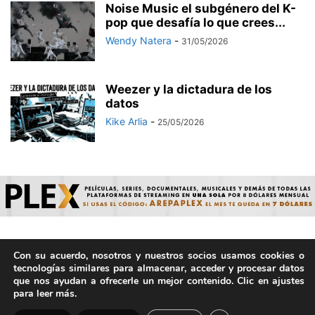
Noise Music el subgénero del K-
pop que desafía lo que crees...
Wendy Natera
-
31/05/2026
Weezer y la dictadura de los
datos
Kike Arlia
-
25/05/2026
Con su acuerdo, nosotros y nuestros socios usamos cookies o
© ArepaVolatil.Com 2021-2025 - Hecho por humanos, no por
tecnologías similares para almacenar, acceder y procesar datos
IA. | Todos los derechos reservados.
que nos ayudan a ofrecerle un mejor contenido. Clic en ajustes
para leer más.