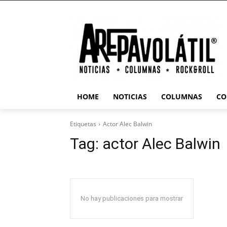
HOME
NOTICIAS
COLUMNAS
CO
Etiquetas
Actor Alec Balwin
Tag:
actor Alec Balwin
No hay publicaciones para mostrar