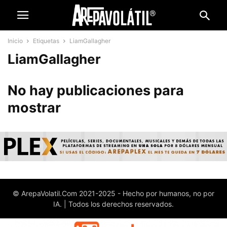
Inicio
Etiquetas
LiamGallagher
LiamGallagher
No hay publicaciones para
mostrar
© ArepaVolatil.Com 2021-2025 - Hecho por humanos, no por
IA. | Todos los derechos reservados.