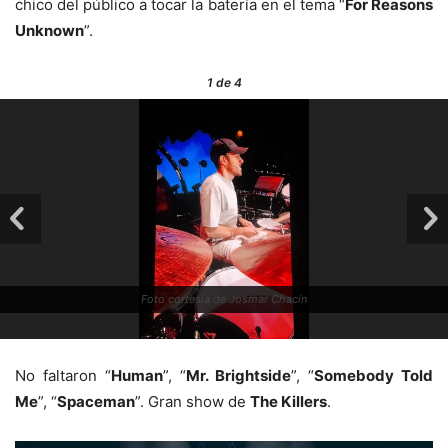
chico del público a tocar la batería en el tema “
For Reasons
Unknown
”.
1
de 4
Foto cortesía de Josmar Chacín
No faltaron “
Human
”, “
Mr. Brightside
”, “
Somebody Told
Me
”, “
Spaceman
”. Gran show de
The Killers
.