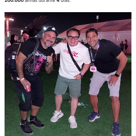
200.000
almas durante
4
días.