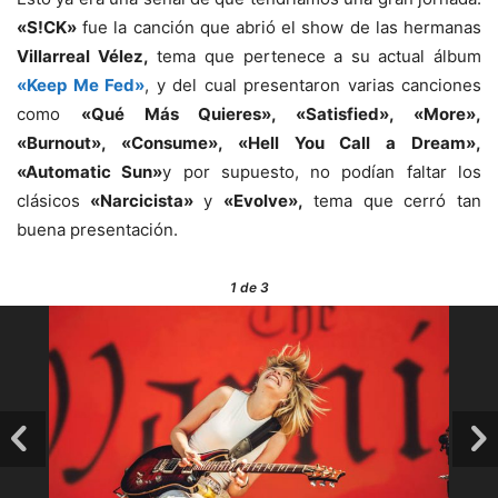
«S!CK»
fue la canción que abrió el show de las hermanas
Villarreal Vélez,
tema que pertenece a su actual álbum
«Keep Me Fed»
, y del cual presentaron varias canciones
como
«Qué Más Quieres», «Satisfied», «More»,
«Burnout», «Consume», «Hell You Call a Dream»,
«Automatic Sun»
y por supuesto, no podían faltar los
clásicos
«Narcicista»
y
«Evolve»,
tema que cerró tan
buena presentación.
1
de 3