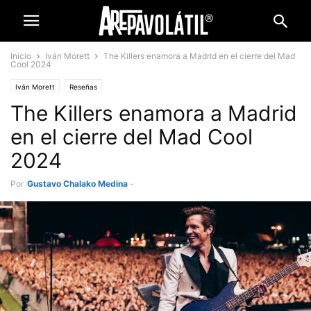
Inicio
Iván Morett
The Killers enamora a Madrid en el cierre del Mad
Cool 2024
Iván Morett
Reseñas
The Killers enamora a Madrid
en el cierre del Mad Cool
2024
Por
Gustavo Chalako Medina
-