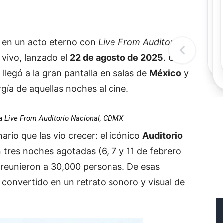
Rec
Re
"
c
 en un acto eterno con
Live From Auditorio
d
l
 vivo, lanzado el
22 de agosto de 2025
. Un
t
 llegó a la gran pantalla en salas de
México
y
gía de aquellas noches al cine.
ma
Live From Auditorio Nacional, CDMX
nario que las vio crecer: el icónico
Auditorio
n tres noches agotadas (6, 7 y 11 de febrero
reunieron a 30,000 personas. De esas
 convertido en un retrato sonoro y visual de