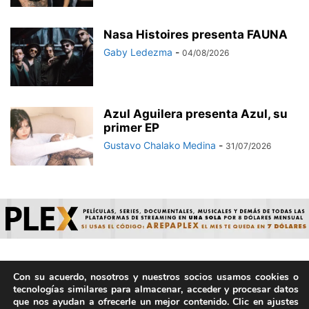
Nasa Histoires presenta FAUNA
Gaby Ledezma
-
04/08/2026
Azul Aguilera presenta Azul, su
primer EP
Gustavo Chalako Medina
-
31/07/2026
Con su acuerdo, nosotros y nuestros socios usamos cookies o
© ArepaVolatil.Com 2021-2025 - Hecho por humanos, no por
tecnologías similares para almacenar, acceder y procesar datos
IA. | Todos los derechos reservados.
que nos ayudan a ofrecerle un mejor contenido. Clic en ajustes