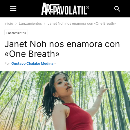
Inicio
Lanzamientos
Janet Noh nos enamora con «One Breath»
Lanzamientos
Janet Noh nos enamora con
«One Breath»
Por
Gustavo Chalako Medina
-