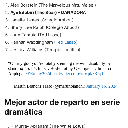
Alex Borstein (The Marvelous Mrs. Maisel)
Ayo Edebiri (The Bear) – GANADORA
Janelle James (Colegio Abbott)
Sheryl Lee Ralph (Colegio Abbott)
Juno Temple (Ted Lasso)
Hannah Waddingham (
Ted Lasso
)
Jessica Williams (Terapia sin filtro)
“Oh my god you’re totally shaming me with disability by
standing up. It’s fine… Body not by Ozempic”. Christina
Applegate
#Emmy2024
pic.twitter.com/ycVpkzRfqT
— Martín Bianchi Tasso (@martinbianchi)
January 16, 2024
Mejor actor de reparto en serie
dramática
F. Murray Abraham (The White Lotus)