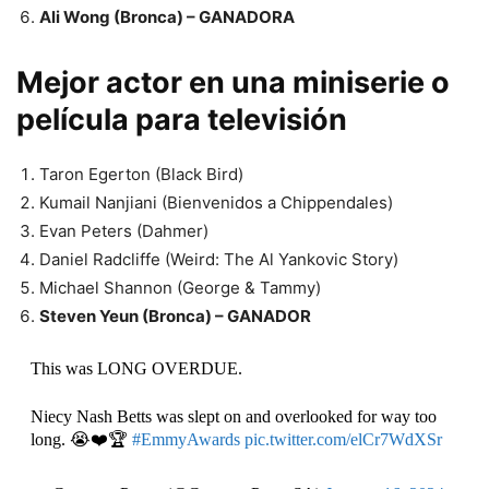
Ali Wong (Bronca) – GANADORA
Mejor actor en una miniserie o
película para televisión
Taron Egerton (Black Bird)
Kumail Nanjiani (Bienvenidos a Chippendales)
Evan Peters (Dahmer)
Daniel Radcliffe (Weird: The Al Yankovic Story)
Michael Shannon (George & Tammy)
Steven Yeun (Bronca) – GANADOR
This was LONG OVERDUE.
Niecy Nash Betts was slept on and overlooked for way too
long. 😭❤️🏆
#EmmyAwards
pic.twitter.com/elCr7WdXSr