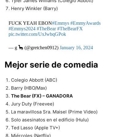
Tyler James Williams (Colegio Abbott)
Henry Winkler (Barry)
FUCK YEAH EBON
#Emmys
#EmmyAwards
#Emmys2024
#TheBear
#TheBearFX
pic.twitter.com/UxJwbqGPok
— g 🦕 (@gretchen0912)
January 16, 2024
Mejor serie de comedia
Colegio Abbott (ABC)
Barry (HBO/Max)
The Bear (FX) – GANADORA
Jury Duty (Freevee)
La maravillosa Sra. Maisel (Prime Video)
Solo asesinatos en el edificio (Hulu)
Ted Lasso (Apple TV+)
Miércoles (Netflix)