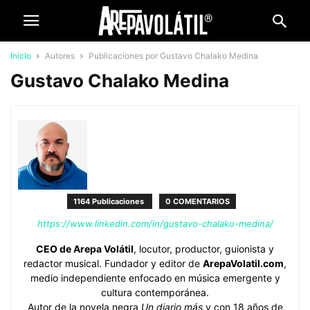
Inicio
Autores
Publicaciones por Gustavo Chalako Medina
Gustavo Chalako Medina
1164 Publicaciones
0 COMENTARIOS
https://www.linkedin.com/in/gustavo-chalako-medina/
CEO de Arepa Volátil
, locutor, productor, guionista y
redactor musical. Fundador y editor de
ArepaVolatil.com
,
medio independiente enfocado en música emergente y
cultura contemporánea.
Autor de la novela negra
Un diario más
y con 18 años de