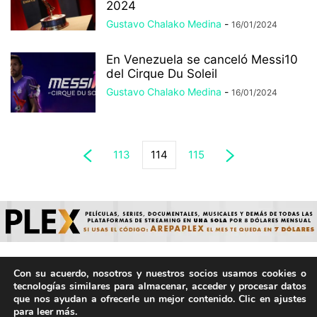
2024
Gustavo Chalako Medina
-
16/01/2024
En Venezuela se canceló Messi10
del Cirque Du Soleil
Gustavo Chalako Medina
-
16/01/2024
113
114
115
Con su acuerdo, nosotros y nuestros socios usamos cookies o
© ArepaVolatil.Com 2021-2025 - Hecho por humanos, no por
tecnologías similares para almacenar, acceder y procesar datos
IA. | Todos los derechos reservados.
que nos ayudan a ofrecerle un mejor contenido. Clic en ajustes
para leer más.