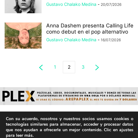
Gustavo Chalako Medina
-
20/07/2026
Anna Dashem presenta Calling Life
como debut en el pop alternativo
Gustavo Chalako Medina
-
16/07/2026
1
2
3
Con su acuerdo, nosotros y nuestros socios usamos cookies o
© ArepaVolatil.Com 2021-2025 - Hecho por humanos, no por
tecnologías similares para almacenar, acceder y procesar datos
IA. | Todos los derechos reservados.
que nos ayudan a ofrecerle un mejor contenido. Clic en ajustes
para leer más.