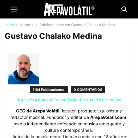
Inicio
Autores
Publicaciones por Gustavo Chalako Medina
Gustavo Chalako Medina
1164 Publicaciones
0 COMENTARIOS
https://www.linkedin.com/in/gustavo-chalako-medina/
CEO de Arepa Volátil
, locutor, productor, guionista y
redactor musical. Fundador y editor de
ArepaVolatil.com
,
medio independiente enfocado en música emergente y
cultura contemporánea.
Autor de la novela negra
Un diario más
y con 18 años de