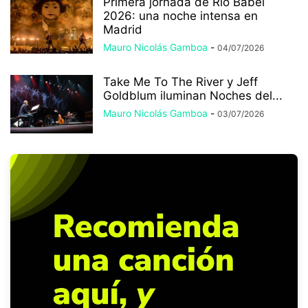
Primera jornada de Río Babel
2026: una noche intensa en
Madrid
Mauro Nicolás Gamboa
-
04/07/2026
Take Me To The River y Jeff
Goldblum iluminan Noches del...
Mauro Nicolás Gamboa
-
03/07/2026